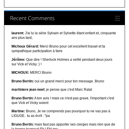
Recent Comments
laurent:
J'ai lu la série Sylvain et Sylvette étant enfant et, cinquante
ans plus tard,
Michoux Gérard:
Merci Bruno pour cet excellent travail et ta
sympathique participation à faire
Jérôme:
Que dire ! Sherlock Holmes a veillé pendant deux jours
sur Vick et Vicky :) !
MICHOUX:
MERCI Bruno
Bruno Bertin:
oui un grand merci pour ton message. Bruno
martiniere jean noel:
je pense que c'est Marc Ratal
Bruno Bertin:
A ton avis ! mais ce n'est pas grave, l'important c'est
que Vick et Vicky soient
Martine:
Bruno, Je ne comprends pas pourquoi tu ne vas pas à
LIGUGE.. tu as écrit : "pa
Bruno Bertin:
mais faut pas apporter ses cierges mais rien que de