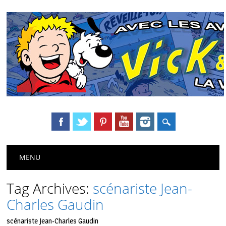
Main menu
Skip
MENU
to
content
Tag Archives:
scénariste Jean-
Charles Gaudin
scénariste Jean-Charles Gaudin