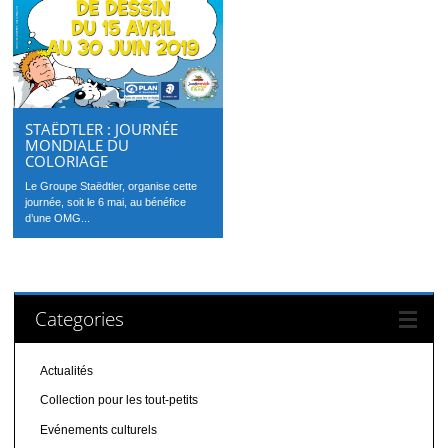
STAËDTLER : JOURNÉE
MONDIALE DU
COLORIAGE
Le Groupe Staëdtler, organise cette
journée, soit le 6 mai, au bénéfice
d’une OMG...
Categories
Actualités
Collection pour les tout-petits
Evénements culturels