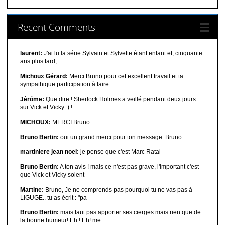
Recent Comments
laurent:
J'ai lu la série Sylvain et Sylvette étant enfant et, cinquante
ans plus tard,
Michoux Gérard:
Merci Bruno pour cet excellent travail et ta
sympathique participation à faire
Jérôme:
Que dire ! Sherlock Holmes a veillé pendant deux jours
sur Vick et Vicky :) !
MICHOUX:
MERCI Bruno
Bruno Bertin:
oui un grand merci pour ton message. Bruno
martiniere jean noel:
je pense que c'est Marc Ratal
Bruno Bertin:
A ton avis ! mais ce n'est pas grave, l'important c'est
que Vick et Vicky soient
Martine:
Bruno, Je ne comprends pas pourquoi tu ne vas pas à
LIGUGE.. tu as écrit : "pa
Bruno Bertin:
mais faut pas apporter ses cierges mais rien que de
la bonne humeur! Eh ! Eh! me