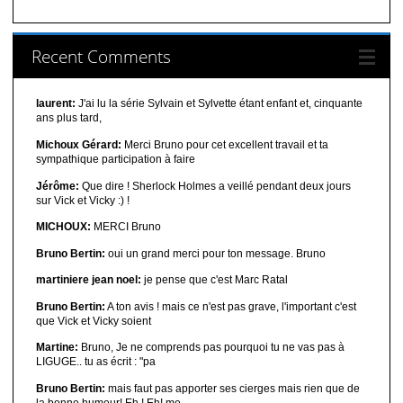
Recent Comments
laurent:
J'ai lu la série Sylvain et Sylvette étant enfant et, cinquante
ans plus tard,
Michoux Gérard:
Merci Bruno pour cet excellent travail et ta
sympathique participation à faire
Jérôme:
Que dire ! Sherlock Holmes a veillé pendant deux jours
sur Vick et Vicky :) !
MICHOUX:
MERCI Bruno
Bruno Bertin:
oui un grand merci pour ton message. Bruno
martiniere jean noel:
je pense que c'est Marc Ratal
Bruno Bertin:
A ton avis ! mais ce n'est pas grave, l'important c'est
que Vick et Vicky soient
Martine:
Bruno, Je ne comprends pas pourquoi tu ne vas pas à
LIGUGE.. tu as écrit : "pa
Bruno Bertin:
mais faut pas apporter ses cierges mais rien que de