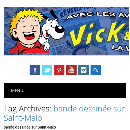
Main menu
Skip
MENU
to
content
Tag Archives:
bande dessinée sur
Saint-Malo
bande dessinée sur Saint-Malo