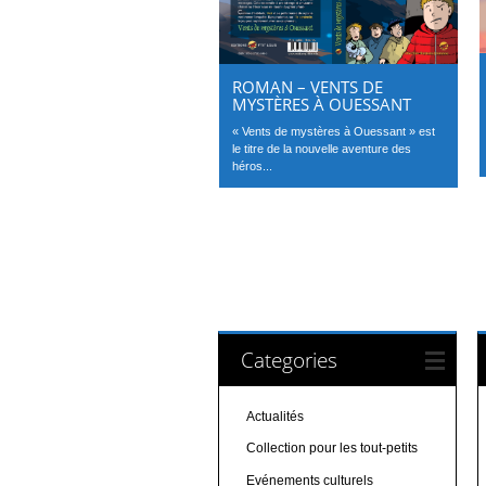
ROMAN – VENTS DE
MYSTÈRES À OUESSANT
« Vents de mystères à Ouessant » est
le titre de la nouvelle aventure des
héros...
Categories
Actualités
Collection pour les tout-petits
Evénements culturels