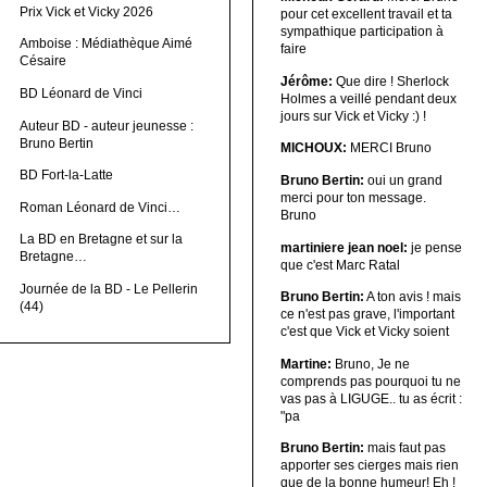
Prix Vick et Vicky 2026
pour cet excellent travail et ta
sympathique participation à
Amboise : Médiathèque Aimé
faire
Césaire
Jérôme:
Que dire ! Sherlock
BD Léonard de Vinci
Holmes a veillé pendant deux
jours sur Vick et Vicky :) !
Auteur BD - auteur jeunesse :
Bruno Bertin
MICHOUX:
MERCI Bruno
BD Fort-la-Latte
Bruno Bertin:
oui un grand
merci pour ton message.
Roman Léonard de Vinci…
Bruno
La BD en Bretagne et sur la
martiniere jean noel:
je pense
Bretagne…
que c'est Marc Ratal
Journée de la BD - Le Pellerin
Bruno Bertin:
A ton avis ! mais
(44)
ce n'est pas grave, l'important
c'est que Vick et Vicky soient
Martine:
Bruno, Je ne
comprends pas pourquoi tu ne
vas pas à LIGUGE.. tu as écrit :
"pa
Bruno Bertin:
mais faut pas
apporter ses cierges mais rien
que de la bonne humeur! Eh !