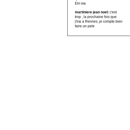
Eh! me
martiniere jean noel:
c'est
trop , la prochaine fois que
j'irai a Rennes, je compte bien
faire un pele