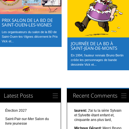
PRIX SALON DE LA BD DE
SAINT-OUEN-LES-VIGNES
Les organisateurs du salon de la BD de
Saint-Ouen-les-Vignes décernent le Prix
Vick et...
JOURNÉE DE LA BD À
SAINT-JEAN-DE-MONTS
En 1994, l’auteur rennais Bruno Bertin
créée les personnages de bande
dessinée Vick et...
Latest Posts
Recent Comments
Élection 2027
laurent:
J'ai lu la série Sylvain
et Sylvette étant enfant et,
Saint-Pair-sur-Mer Salon du
cinquante ans plus tard,
livre jeunesse
Michoux Gérard:
Merci Bruno