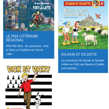
LE PRIX LITTÉRAIRE
RÉGIONAL
PRIX BD 2021 : les aventures : Vick
et Vicky Le Fantôme de Fort-la-
SYLVAIN ET SYLVETTE
Latte...
Les aventures de Sylvain et Sylvette
créées en 1941 par Maurice Cuvillier,
sont reprises...