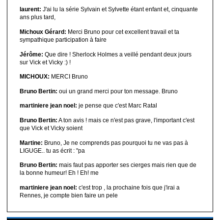
laurent:
J'ai lu la série Sylvain et Sylvette étant enfant et, cinquante
ans plus tard,
Michoux Gérard:
Merci Bruno pour cet excellent travail et ta
sympathique participation à faire
Jérôme:
Que dire ! Sherlock Holmes a veillé pendant deux jours
sur Vick et Vicky :) !
MICHOUX:
MERCI Bruno
Bruno Bertin:
oui un grand merci pour ton message. Bruno
martiniere jean noel:
je pense que c'est Marc Ratal
Bruno Bertin:
A ton avis ! mais ce n'est pas grave, l'important c'est
que Vick et Vicky soient
Martine:
Bruno, Je ne comprends pas pourquoi tu ne vas pas à
LIGUGE.. tu as écrit : "pa
Bruno Bertin:
mais faut pas apporter ses cierges mais rien que de
la bonne humeur! Eh ! Eh! me
martiniere jean noel:
c'est trop , la prochaine fois que j'irai a
Rennes, je compte bien faire un pele