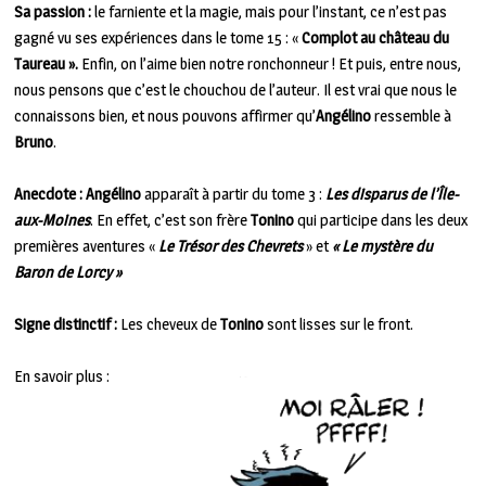
Sa passion :
le farniente et la magie, mais pour l’instant, ce n’est pas
gagné vu ses expériences dans le tome 15 : «
Complot au château du
Taureau ».
Enfin, on l’aime bien notre ronchonneur ! Et puis, entre nous,
nous pensons que c’est le chouchou de l’auteur. Il est vrai que nous le
connaissons bien, et nous pouvons affirmer qu’
Angélino
ressemble à
Bruno
.
Anecdote :
Angélino
apparaît à partir du tome 3 :
Les disparus de l’Île-
aux-Moines
. En effet, c’est son frère
Tonino
qui participe dans les deux
premières aventures «
Le Trésor des
Chevrets
» et
« Le mystère du
Baron de Lorcy »
Signe distinctif :
Les cheveux de
Tonino
sont lisses sur le front.
En savoir plus :
le lien