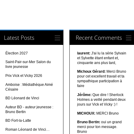
Latest Posts
Recent Comments
Élection 2027
laurent:
J'ai lu la série Sylvain
et Sylvette étant enfant et,
Saint-Pair-sur-Mer Salon du
cinquante ans plus tard,
livre jeunesse
Michoux Gérard:
Merci Bruno
Prix Vick et Vicky 2026
pour cet excellent travail et ta
sympathique participation à
Amboise : Médiathèque Aimé
faire
Césaire
Jérôme:
Que dire ! Sherlock
BD Léonard de Vinci
Holmes a veillé pendant deux
jours sur Vick et Vicky :) !
Auteur BD - auteur jeunesse :
Bruno Bertin
MICHOUX:
MERCI Bruno
BD Fort-la-Latte
Bruno Bertin:
oui un grand
merci pour ton message.
Roman Léonard de Vinci…
Bruno