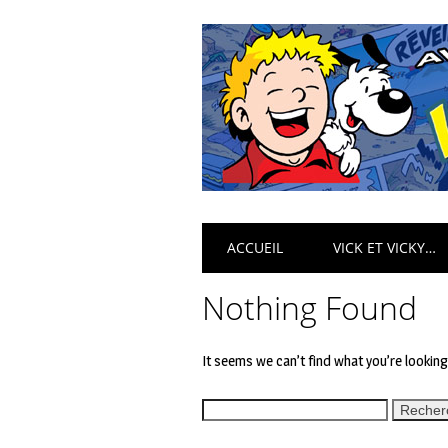
Main menu
Skip
ACCUEIL
VICK ET VICKY…
to
content
Nothing Found
It seems we can’t find what you’re lookin
Rechercher :