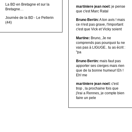
La BD en Bretagne et sur la
martiniere jean noel:
je pense
Bretagne…
que c'est Marc Ratal
Journée de la BD - Le Pellerin
Bruno Bertin:
A ton avis ! mais
(44)
ce n'est pas grave, l'important
c'est que Vick et Vicky soient
Martine:
Bruno, Je ne
comprends pas pourquoi tu ne
vas pas à LIGUGE.. tu as écrit :
"pa
Bruno Bertin:
mais faut pas
apporter ses cierges mais rien
que de la bonne humeur! Eh !
Eh! me
martiniere jean noel:
c'est
trop , la prochaine fois que
j'irai a Rennes, je compte bien
faire un pele