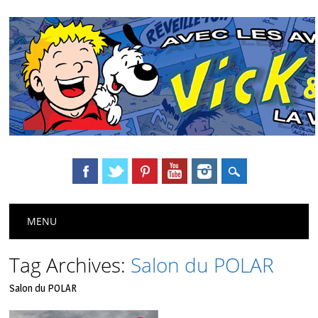
Main menu
Skip
MENU
to
content
Tag Archives:
Salon du POLAR
Salon du POLAR