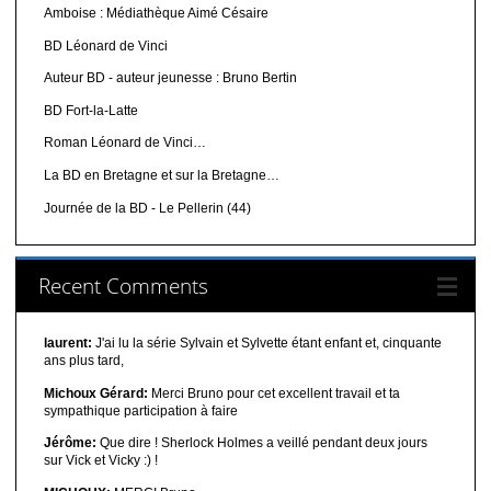
Amboise : Médiathèque Aimé Césaire
BD Léonard de Vinci
Auteur BD - auteur jeunesse : Bruno Bertin
BD Fort-la-Latte
Roman Léonard de Vinci…
La BD en Bretagne et sur la Bretagne…
Journée de la BD - Le Pellerin (44)
Recent Comments
laurent:
J'ai lu la série Sylvain et Sylvette étant enfant et, cinquante
ans plus tard,
Michoux Gérard:
Merci Bruno pour cet excellent travail et ta
sympathique participation à faire
Jérôme:
Que dire ! Sherlock Holmes a veillé pendant deux jours
sur Vick et Vicky :) !