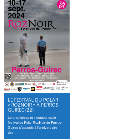
LE FESTIVAL DU POLAR
« ROZNOIR » À PERROS-
GUIREC (22).
Le prestigieux et incontournable
festival du Polar RozNoir de Perros-
Guirec s’associe à l’anniversaire
des...