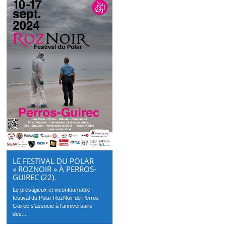
LE FESTIVAL DU POLAR
« ROZNOIR » À PERROS-
GUIREC (22).
Le prestigieux et incontournable
festival du Polar RozNoir de Perros-
Guirec s’associe à l’anniversaire
des...