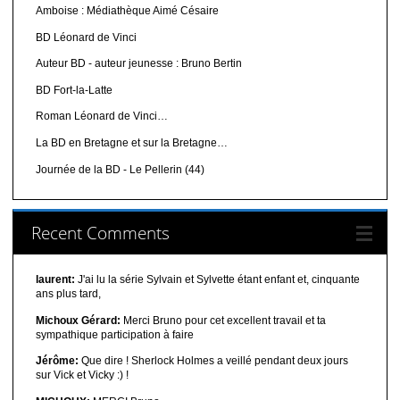
Amboise : Médiathèque Aimé Césaire
BD Léonard de Vinci
Auteur BD - auteur jeunesse : Bruno Bertin
BD Fort-la-Latte
Roman Léonard de Vinci…
La BD en Bretagne et sur la Bretagne…
Journée de la BD - Le Pellerin (44)
Recent Comments
laurent:
J'ai lu la série Sylvain et Sylvette étant enfant et, cinquante
ans plus tard,
Michoux Gérard:
Merci Bruno pour cet excellent travail et ta
sympathique participation à faire
Jérôme:
Que dire ! Sherlock Holmes a veillé pendant deux jours
sur Vick et Vicky :) !