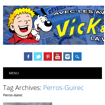
Main menu
Skip
MENU
to
content
Tag Archives:
Perros-Guirec
Perros-Guirec