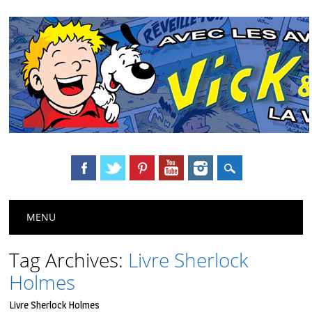
Main menu
Skip
MENU
to
content
Tag Archives:
Livre Sherlock
Holmes
Livre Sherlock Holmes