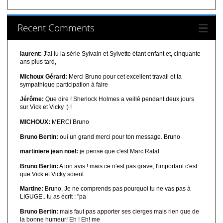
Recent Comments
laurent:
J'ai lu la série Sylvain et Sylvette étant enfant et, cinquante
ans plus tard,
Michoux Gérard:
Merci Bruno pour cet excellent travail et ta
sympathique participation à faire
Jérôme:
Que dire ! Sherlock Holmes a veillé pendant deux jours
sur Vick et Vicky :) !
MICHOUX:
MERCI Bruno
Bruno Bertin:
oui un grand merci pour ton message. Bruno
martiniere jean noel:
je pense que c'est Marc Ratal
Bruno Bertin:
A ton avis ! mais ce n'est pas grave, l'important c'est
que Vick et Vicky soient
Martine:
Bruno, Je ne comprends pas pourquoi tu ne vas pas à
LIGUGE.. tu as écrit : "pa
Bruno Bertin:
mais faut pas apporter ses cierges mais rien que de
la bonne humeur! Eh ! Eh! me