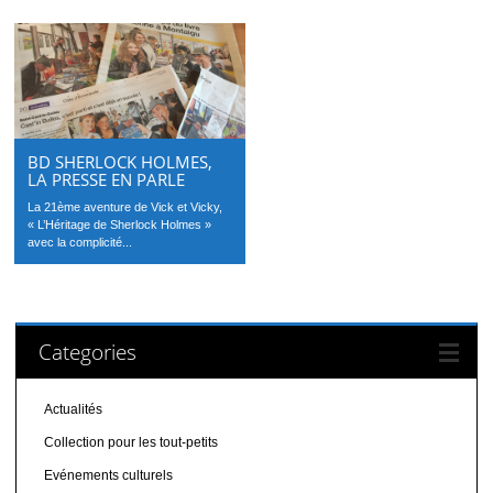
BD SHERLOCK HOLMES,
LA PRESSE EN PARLE
La 21ème aventure de Vick et Vicky,
« L’Héritage de Sherlock Holmes »
avec la complicité...
Categories
Actualités
Collection pour les tout-petits
Evénements culturels