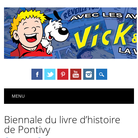
Main menu
Skip
MENU
to
content
Biennale du livre d’histoire
de Pontivy