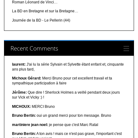
Roman Léonard de Vinci…
La BD en Bretagne et sur la Bretagne…
Journée de la BD - Le Pellerin (44)
Recent Comments
laurent:
J'ai lu la série Sylvain et Sylvette étant enfant et, cinquante
ans plus tard,
Michoux Gérard:
Merci Bruno pour cet excellent travail et ta
sympathique participation à faire
Jérôme:
Que dire ! Sherlock Holmes a veillé pendant deux jours
sur Vick et Vicky :) !
MICHOUX:
MERCI Bruno
Bruno Bertin:
oui un grand merci pour ton message. Bruno
martiniere jean noel:
je pense que c'est Marc Ratal
Bruno Bertin:
A ton avis ! mais ce n'est pas grave, l'important c'est