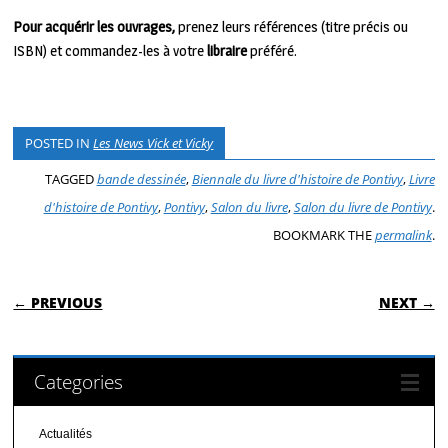
P
our acquérir les ouvrages,
prenez leurs références (titre précis ou
ISBN) et commandez-les à votre
libraire
préféré.
POSTED IN
Les News Vick et Vicky
TAGGED
bande dessinée
,
Biennale du livre d'histoire de Pontivy
,
Livre
d'histoire de Pontivy
,
Pontivy
,
Salon du livre
,
Salon du livre de Pontivy
.
BOOKMARK THE
permalink
.
POST NAVIGATION
← PREVIOUS
NEXT →
Categories
Actualités