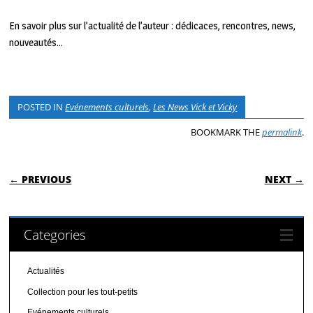
En savoir plus sur l’actualité de l’auteur : dédicaces, rencontres, news,
nouveautés…
le site.
POSTED IN
Evénements culturels
,
Les News Vick et Vicky
BOOKMARK THE
permalink
.
POST NAVIGATION
← PREVIOUS
NEXT →
Categories
Actualités
Collection pour les tout-petits
Evénements culturels