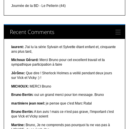
Journée de la BD - Le Pellerin (44)
Recent Comments
laurent:
J'ai lu la série Sylvain et Sylvette étant enfant et, cinquante
ans plus tard,
Michoux Gérard:
Merci Bruno pour cet excellent travail et ta
sympathique participation à faire
Jérôme:
Que dire ! Sherlock Holmes a veillé pendant deux jours
sur Vick et Vicky :) !
MICHOUX:
MERCI Bruno
Bruno Bertin:
oui un grand merci pour ton message. Bruno
martiniere jean noel:
je pense que c'est Marc Ratal
Bruno Bertin:
A ton avis ! mais ce n'est pas grave, l'important c'est
que Vick et Vicky soient
Martine:
Bruno, Je ne comprends pas pourquoi tu ne vas pas à