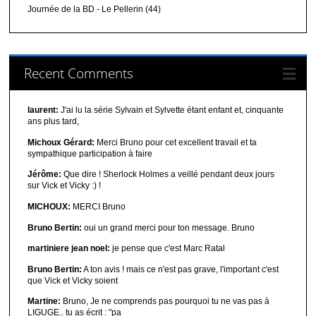
Journée de la BD - Le Pellerin (44)
Recent Comments
laurent:
J'ai lu la série Sylvain et Sylvette étant enfant et, cinquante
ans plus tard,
Michoux Gérard:
Merci Bruno pour cet excellent travail et ta
sympathique participation à faire
Jérôme:
Que dire ! Sherlock Holmes a veillé pendant deux jours
sur Vick et Vicky :) !
MICHOUX:
MERCI Bruno
Bruno Bertin:
oui un grand merci pour ton message. Bruno
martiniere jean noel:
je pense que c'est Marc Ratal
Bruno Bertin:
A ton avis ! mais ce n'est pas grave, l'important c'est
que Vick et Vicky soient
Martine:
Bruno, Je ne comprends pas pourquoi tu ne vas pas à
LIGUGE.. tu as écrit : "pa