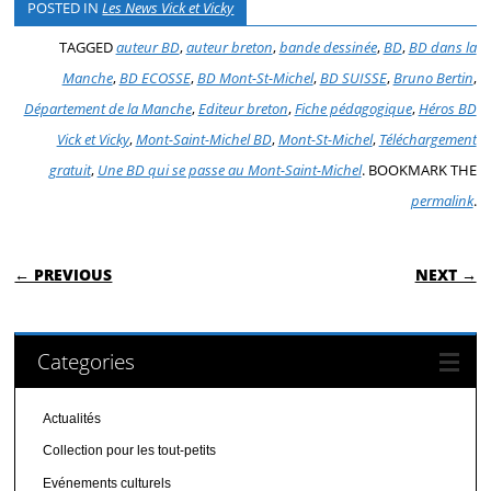
POSTED IN
Les News Vick et Vicky
TAGGED
auteur BD
,
auteur breton
,
bande dessinée
,
BD
,
BD dans la
Manche
,
BD ECOSSE
,
BD Mont-St-Michel
,
BD SUISSE
,
Bruno Bertin
,
Département de la Manche
,
Editeur breton
,
Fiche pédagogique
,
Héros BD
Vick et Vicky
,
Mont-Saint-Michel BD
,
Mont-St-Michel
,
Téléchargement
gratuit
,
Une BD qui se passe au Mont-Saint-Michel
. BOOKMARK THE
permalink
.
POST NAVIGATION
← PREVIOUS
NEXT →
Categories
Actualités
Collection pour les tout-petits
Evénements culturels