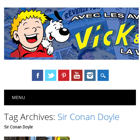
Main menu
Skip
MENU
to
content
Tag Archives:
Sir Conan Doyle
Sir Conan Doyle