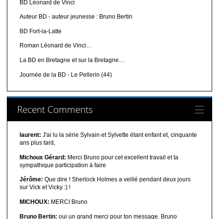
BD Léonard de Vinci
Auteur BD - auteur jeunesse : Bruno Bertin
BD Fort-la-Latte
Roman Léonard de Vinci…
La BD en Bretagne et sur la Bretagne…
Journée de la BD - Le Pellerin (44)
Recent Comments
laurent:
J'ai lu la série Sylvain et Sylvette étant enfant et, cinquante
ans plus tard,
Michoux Gérard:
Merci Bruno pour cet excellent travail et ta
sympathique participation à faire
Jérôme:
Que dire ! Sherlock Holmes a veillé pendant deux jours
sur Vick et Vicky :) !
MICHOUX:
MERCI Bruno
Bruno Bertin:
oui un grand merci pour ton message. Bruno