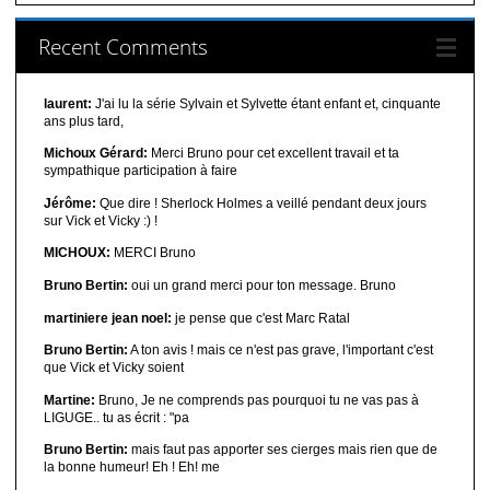
Recent Comments
laurent:
J'ai lu la série Sylvain et Sylvette étant enfant et, cinquante
ans plus tard,
Michoux Gérard:
Merci Bruno pour cet excellent travail et ta
sympathique participation à faire
Jérôme:
Que dire ! Sherlock Holmes a veillé pendant deux jours
sur Vick et Vicky :) !
MICHOUX:
MERCI Bruno
Bruno Bertin:
oui un grand merci pour ton message. Bruno
martiniere jean noel:
je pense que c'est Marc Ratal
Bruno Bertin:
A ton avis ! mais ce n'est pas grave, l'important c'est
que Vick et Vicky soient
Martine:
Bruno, Je ne comprends pas pourquoi tu ne vas pas à
LIGUGE.. tu as écrit : "pa
Bruno Bertin:
mais faut pas apporter ses cierges mais rien que de
la bonne humeur! Eh ! Eh! me