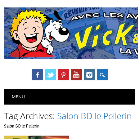
Main menu
Skip
MENU
to
content
Tag Archives:
Salon BD le Pellerin
Salon BD le Pellerin