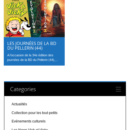
LES JOURNÉES DE LA BD
DU PELLERIN (44)
A l’occasion de la 34e édition des
journées de la BD du Pellerin (44),...
Categories
Actualités
Collection pour les tout-petits
Evénements culturels
Les News Vick et Vicky