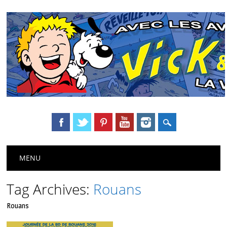
Main menu
Skip
MENU
to
content
Tag Archives:
Rouans
Rouans