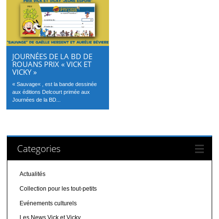
JOURNÉES DE LA BD DE
ROUANS PRIX « VICK ET
VICKY »
« Sauvage« , est la bande dessinée
aux éditions Delcourt primée aux
Journées de la BD...
Categories
Actualités
Collection pour les tout-petits
Evénements culturels
Les News Vick et Vicky