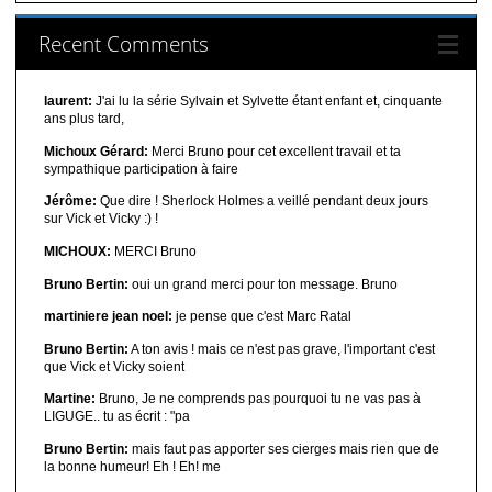
Recent Comments
laurent:
J'ai lu la série Sylvain et Sylvette étant enfant et, cinquante
ans plus tard,
Michoux Gérard:
Merci Bruno pour cet excellent travail et ta
sympathique participation à faire
Jérôme:
Que dire ! Sherlock Holmes a veillé pendant deux jours
sur Vick et Vicky :) !
MICHOUX:
MERCI Bruno
Bruno Bertin:
oui un grand merci pour ton message. Bruno
martiniere jean noel:
je pense que c'est Marc Ratal
Bruno Bertin:
A ton avis ! mais ce n'est pas grave, l'important c'est
que Vick et Vicky soient
Martine:
Bruno, Je ne comprends pas pourquoi tu ne vas pas à
LIGUGE.. tu as écrit : "pa
Bruno Bertin:
mais faut pas apporter ses cierges mais rien que de
la bonne humeur! Eh ! Eh! me