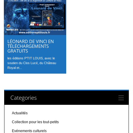
LÉONARD DE VINCI EN
TÉLÉCHARGEMENTS
GRATUITS
les éditions P’TIT LOUIS, avec le
soutien du Clos Lucé, du Château
Royal et...
Categories
Actualités
Collection pour les tout-petits
Evénements culturels