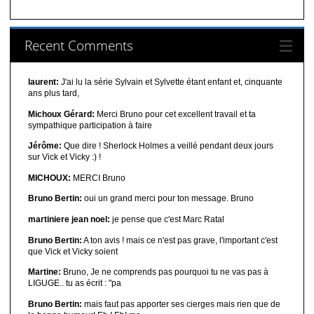
Recent Comments
laurent:
J'ai lu la série Sylvain et Sylvette étant enfant et, cinquante
ans plus tard,
Michoux Gérard:
Merci Bruno pour cet excellent travail et ta
sympathique participation à faire
Jérôme:
Que dire ! Sherlock Holmes a veillé pendant deux jours
sur Vick et Vicky :) !
MICHOUX:
MERCI Bruno
Bruno Bertin:
oui un grand merci pour ton message. Bruno
martiniere jean noel:
je pense que c'est Marc Ratal
Bruno Bertin:
A ton avis ! mais ce n'est pas grave, l'important c'est
que Vick et Vicky soient
Martine:
Bruno, Je ne comprends pas pourquoi tu ne vas pas à
LIGUGE.. tu as écrit : "pa
Bruno Bertin:
mais faut pas apporter ses cierges mais rien que de