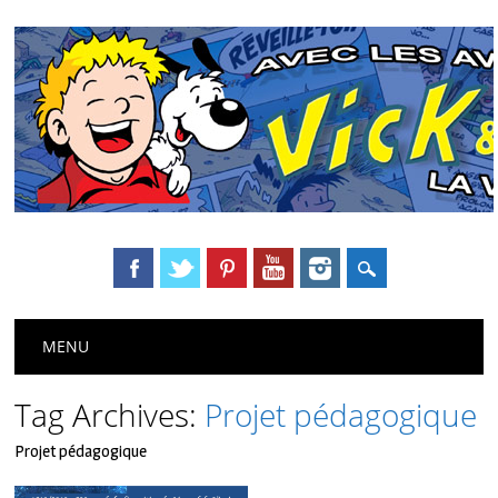
Main menu
Skip
MENU
to
content
Tag Archives:
Projet pédagogique
Projet pédagogique