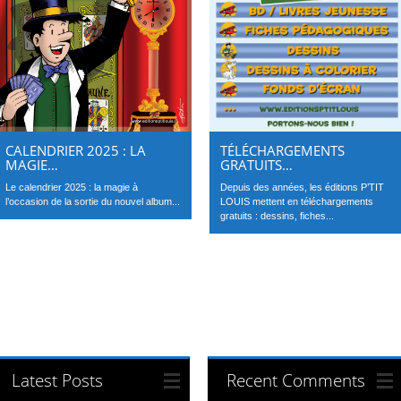
CALENDRIER 2025 : LA
TÉLÉCHARGEMENTS
MAGIE…
GRATUITS…
Le calendrier 2025 : la magie à
Depuis des années, les éditions P’TIT
l’occasion de la sortie du nouvel album...
LOUIS mettent en téléchargements
gratuits : dessins, fiches...
Latest Posts
Recent Comments