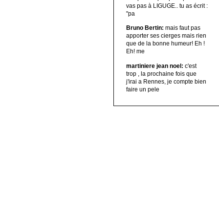
vas pas à LIGUGE.. tu as écrit :
"pa
Bruno Bertin:
mais faut pas
apporter ses cierges mais rien
que de la bonne humeur! Eh !
Eh! me
martiniere jean noel:
c'est
trop , la prochaine fois que
j'irai a Rennes, je compte bien
faire un pele