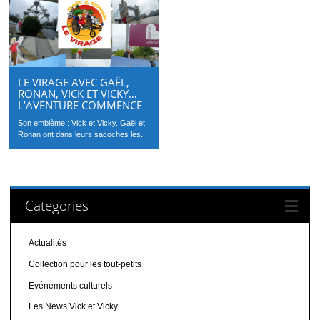
LE VIRAGE AVEC GAËL,
RONAN, VICK ET VICKY…
L’AVENTURE COMMENCE
Son emblème : Vick et Vicky. Gaël et
Ronan ont dans leurs sacoches les...
Categories
Actualités
Collection pour les tout-petits
Evénements culturels
Les News Vick et Vicky