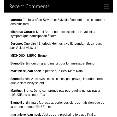
Recent Comments
laurent:
J'ai lu la série Sylvain et Sylvette étant enfant et, cinquante
ans plus tard,
Michoux Gérard:
Merci Bruno pour cet excellent travail et ta
sympathique participation à faire
Jérôme:
Que dire ! Sherlock Holmes a veillé pendant deux jours
sur Vick et Vicky :) !
MICHOUX:
MERCI Bruno
Bruno Bertin:
oui un grand merci pour ton message. Bruno
martiniere jean noel:
je pense que c'est Marc Ratal
Bruno Bertin:
A ton avis ! mais ce n'est pas grave, l'important c'est
que Vick et Vicky soient
Martine:
Bruno, Je ne comprends pas pourquoi tu ne vas pas à
LIGUGE.. tu as écrit : "pa
Bruno Bertin:
mais faut pas apporter ses cierges mais rien que de
la bonne humeur! Eh ! Eh! me
martiniere jean noel:
c'est trop , la prochaine fois que j'irai a