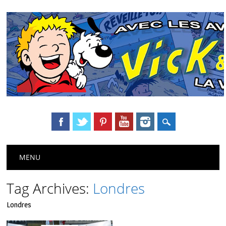
Main menu
Skip
MENU
to
content
Tag Archives:
Londres
Londres