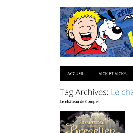
Main menu
Skip
ACCUEIL
VICK ET VICKY…
to
content
Tag Archives:
Le ch
Le château de Comper