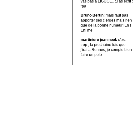
vas pas à LIGUGE.. tu as écrit :
"pa
Bruno Bertin:
mais faut pas
apporter ses cierges mais rien
que de la bonne humeur! Eh !
Eh! me
martiniere jean noel:
c'est
trop , la prochaine fois que
j'irai a Rennes, je compte bien
faire un pele