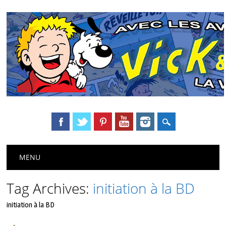
Main menu
Skip
MENU
to
content
Tag Archives:
initiation à la BD
initiation à la BD