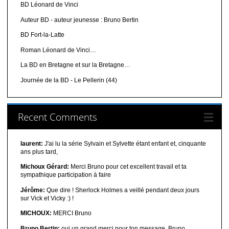
BD Léonard de Vinci
Auteur BD - auteur jeunesse : Bruno Bertin
BD Fort-la-Latte
Roman Léonard de Vinci…
La BD en Bretagne et sur la Bretagne…
Journée de la BD - Le Pellerin (44)
Recent Comments
laurent:
J'ai lu la série Sylvain et Sylvette étant enfant et, cinquante
ans plus tard,
Michoux Gérard:
Merci Bruno pour cet excellent travail et ta
sympathique participation à faire
Jérôme:
Que dire ! Sherlock Holmes a veillé pendant deux jours
sur Vick et Vicky :) !
MICHOUX:
MERCI Bruno
Bruno Bertin:
oui un grand merci pour ton message. Bruno