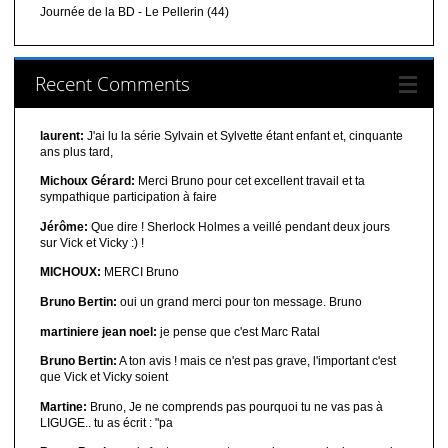
Journée de la BD - Le Pellerin (44)
Recent Comments
laurent:
J'ai lu la série Sylvain et Sylvette étant enfant et, cinquante
ans plus tard,
Michoux Gérard:
Merci Bruno pour cet excellent travail et ta
sympathique participation à faire
Jérôme:
Que dire ! Sherlock Holmes a veillé pendant deux jours
sur Vick et Vicky :) !
MICHOUX:
MERCI Bruno
Bruno Bertin:
oui un grand merci pour ton message. Bruno
martiniere jean noel:
je pense que c'est Marc Ratal
Bruno Bertin:
A ton avis ! mais ce n'est pas grave, l'important c'est
que Vick et Vicky soient
Martine:
Bruno, Je ne comprends pas pourquoi tu ne vas pas à
LIGUGE.. tu as écrit : "pa