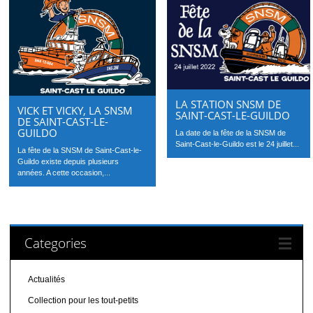
LA STATION SNSM DE
VICK ET VICKY, LA SNSM
SAINT-CAST-LE-GUILDO
DE SAINT-CAST-LE-
GUILDO
La date de la fête de la SNSM de
Saint-Cast-le-Guildo est le 24 juillet...
La fête de la SNSM de Saint-Cast-le-
Guildo existe depuis plusieurs
années. A cette occasion,...
Categories
Actualités
Collection pour les tout-petits