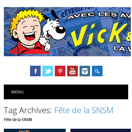
Main menu
Skip
MENU
to
content
Tag Archives:
Fête de la SNSM
Fête de la SNSM