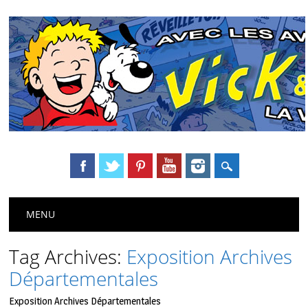
Main menu
Skip
MENU
to
content
Tag Archives:
Exposition Archives
Départementales
Exposition Archives Départementales