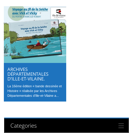
ARCHIVES
DÉPARTEMENTALES
D’ILLE-ET-VILAINE.
La 16ème édition « bande dessinée et
Histoire » réalisée par les Archives
Départementales d’Ille-et-Vilaine a...
Categories