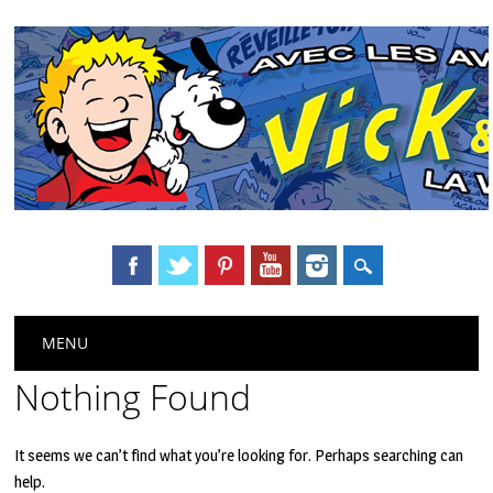
Main menu
Skip
MENU
to
content
Nothing Found
It seems we can’t find what you’re looking for. Perhaps searching can
help.