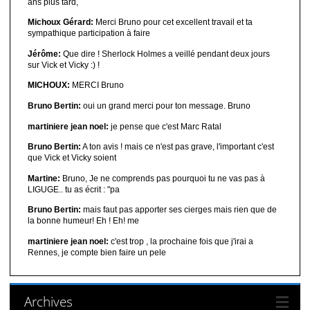
ans plus tard,
Michoux Gérard:
Merci Bruno pour cet excellent travail et ta
sympathique participation à faire
Jérôme:
Que dire ! Sherlock Holmes a veillé pendant deux jours
sur Vick et Vicky :) !
MICHOUX:
MERCI Bruno
Bruno Bertin:
oui un grand merci pour ton message. Bruno
martiniere jean noel:
je pense que c'est Marc Ratal
Bruno Bertin:
A ton avis ! mais ce n'est pas grave, l'important c'est
que Vick et Vicky soient
Martine:
Bruno, Je ne comprends pas pourquoi tu ne vas pas à
LIGUGE.. tu as écrit : "pa
Bruno Bertin:
mais faut pas apporter ses cierges mais rien que de
la bonne humeur! Eh ! Eh! me
martiniere jean noel:
c'est trop , la prochaine fois que j'irai a
Rennes, je compte bien faire un pele
Archives