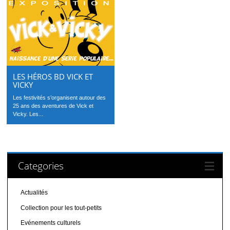
LES HÉROS BD VICK ET
VICKY
Les festivités s’organisent autour des
25 ans des aventures de Vick et
Vicky. Les...
Categories
Actualités
Collection pour les tout-petits
Evénements culturels