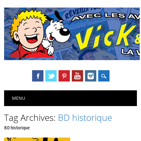
Main menu
Skip
MENU
to
content
Tag Archives:
BD historique
BD historique