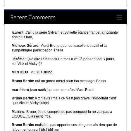
Recent Comments
laurent:
J'ai lu la série Sylvain et Sylvette étant enfant et, cinquante
ans plus tard,
Michoux Gérard:
Merci Bruno pour cet excellent travail et ta
sympathique participation à faire
Jérôme:
Que dire ! Sherlock Holmes a veillé pendant deux jours
sur Vick et Vicky :) !
MICHOUX:
MERCI Bruno
Bruno Bertin:
oui un grand merci pour ton message. Bruno
martiniere jean noel:
je pense que c'est Marc Ratal
Bruno Bertin:
A ton avis ! mais ce n'est pas grave, l'important c'est
que Vick et Vicky soient
Martine:
Bruno, Je ne comprends pas pourquoi tu ne vas pas à
LIGUGE.. tu as écrit : "pa
Bruno Bertin:
mais faut pas apporter ses cierges mais rien que de
la bonne humeur! Eh ! Eh! me