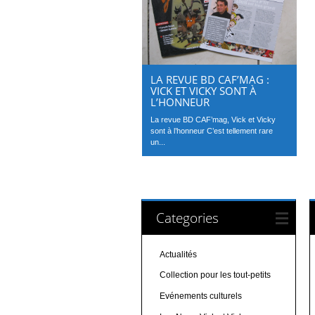
LA REVUE BD CAF’MAG :
VICK ET VICKY SONT À
L’HONNEUR
La revue BD CAF’mag, Vick et Vicky
sont à l’honneur C’est tellement rare
un...
Categories
Actualités
Collection pour les tout-petits
Evénements culturels