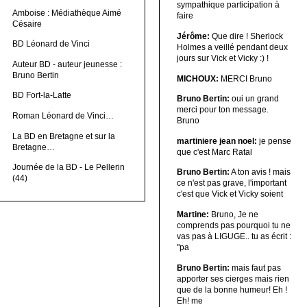
sympathique participation à
Amboise : Médiathèque Aimé
faire
Césaire
Jérôme:
Que dire ! Sherlock
BD Léonard de Vinci
Holmes a veillé pendant deux
jours sur Vick et Vicky :) !
Auteur BD - auteur jeunesse :
Bruno Bertin
MICHOUX:
MERCI Bruno
BD Fort-la-Latte
Bruno Bertin:
oui un grand
merci pour ton message.
Roman Léonard de Vinci…
Bruno
La BD en Bretagne et sur la
martiniere jean noel:
je pense
Bretagne…
que c'est Marc Ratal
Journée de la BD - Le Pellerin
Bruno Bertin:
A ton avis ! mais
(44)
ce n'est pas grave, l'important
c'est que Vick et Vicky soient
Martine:
Bruno, Je ne
comprends pas pourquoi tu ne
vas pas à LIGUGE.. tu as écrit :
"pa
Bruno Bertin:
mais faut pas
apporter ses cierges mais rien
que de la bonne humeur! Eh !
Eh! me