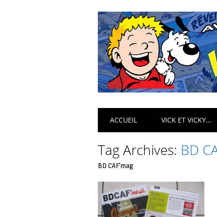
Main menu
Skip
ACCUEIL
VICK ET VICKY…
to
content
Tag Archives:
BD C
BD CAF’mag