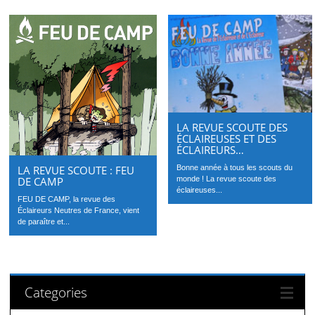
LA REVUE SCOUTE DES
ÉCLAIREUSES ET DES
ÉCLAIREURS…
LA REVUE SCOUTE : FEU
Bonne année à tous les scouts du
DE CAMP
monde ! La revue scoute des
éclaireuses...
FEU DE CAMP, la revue des
Éclaireurs Neutres de France, vient
de paraître et...
Categories