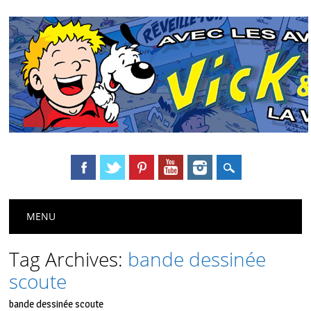
Main menu
Skip
MENU
to
content
Tag Archives:
bande dessinée
scoute
bande dessinée scoute