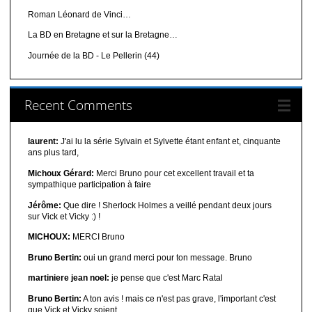
Roman Léonard de Vinci…
La BD en Bretagne et sur la Bretagne…
Journée de la BD - Le Pellerin (44)
Recent Comments
laurent:
J'ai lu la série Sylvain et Sylvette étant enfant et, cinquante
ans plus tard,
Michoux Gérard:
Merci Bruno pour cet excellent travail et ta
sympathique participation à faire
Jérôme:
Que dire ! Sherlock Holmes a veillé pendant deux jours
sur Vick et Vicky :) !
MICHOUX:
MERCI Bruno
Bruno Bertin:
oui un grand merci pour ton message. Bruno
martiniere jean noel:
je pense que c'est Marc Ratal
Bruno Bertin:
A ton avis ! mais ce n'est pas grave, l'important c'est
que Vick et Vicky soient