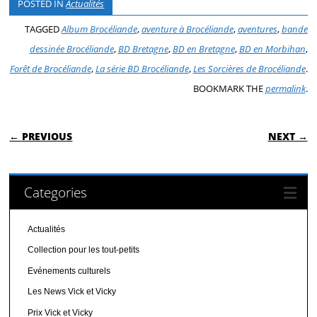
POSTED IN
Actualités
TAGGED
Album Brocéliande
,
aventure à Brocéliande
,
aventures
,
bande
dessinée Brocéliande
,
BD Bretagne
,
BD en Bretagne
,
BD en Morbihan
,
Forêt de Brocéliande
,
La série BD Brocéliande
,
Les Sorcières de Brocéliande
.
BOOKMARK THE
permalink
.
POST NAVIGATION
← PREVIOUS
NEXT →
Categories
Actualités
Collection pour les tout-petits
Evénements culturels
Les News Vick et Vicky
Prix Vick et Vicky