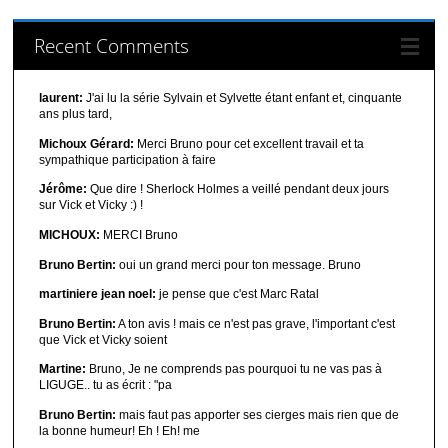
Recent Comments
laurent:
J'ai lu la série Sylvain et Sylvette étant enfant et, cinquante
ans plus tard,
Michoux Gérard:
Merci Bruno pour cet excellent travail et ta
sympathique participation à faire
Jérôme:
Que dire ! Sherlock Holmes a veillé pendant deux jours
sur Vick et Vicky :) !
MICHOUX:
MERCI Bruno
Bruno Bertin:
oui un grand merci pour ton message. Bruno
martiniere jean noel:
je pense que c'est Marc Ratal
Bruno Bertin:
A ton avis ! mais ce n'est pas grave, l'important c'est
que Vick et Vicky soient
Martine:
Bruno, Je ne comprends pas pourquoi tu ne vas pas à
LIGUGE.. tu as écrit : "pa
Bruno Bertin:
mais faut pas apporter ses cierges mais rien que de
la bonne humeur! Eh ! Eh! me