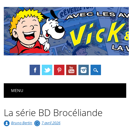
Main menu
Skip
MENU
to
content
La série BD Brocéliande
Bruno Bertin
7 avril 2026