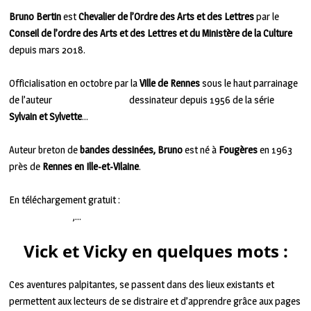
Bruno Bertin
est
Chevalier de l’Ordre des Arts et des Lettres
par le
Conseil de l’ordre des Arts et des Lettres et du Ministère de la Culture
depuis mars 2018.
Officialisation en octobre par la
Ville de Rennes
sous le haut parrainage
de l’auteur
Jean-Louis Pesc,h
dessinateur depuis 1956 de la série
Sylvain et Sylvette
…
Auteur breton de
bandes dessinées, Bruno
est né à
Fougères
en 1963
près de
Rennes en Ille-et-Vilaine
.
En téléchargement gratuit :
albums, dessins, fiches pédagogiques pour
les enseignants
,…
Vick et Vicky en quelques mots :
Ces aventures palpitantes, se passent dans des lieux existants et
permettent aux lecteurs de se distraire et d’apprendre grâce aux pages