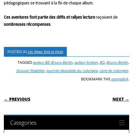
pédagogiques se trouvant à la fin de chaque album.
Ces aventures font partie des défis et rallyes lecture
reçoivent de
nombreuses récompenses
.
POSTED IN
Les News Vick et Vicky
TAGGED
auteur BD Bruno Bertin
,
auteur breton
,
BD
,
Bruno Bertin
,
Groupe Staëdtler
,
Journée Mondiale du coloriage
,
Livre de coloriage
.
BOOKMARK THE
permalink
.
POST NAVIGATION
← PREVIOUS
NEXT →
Categories