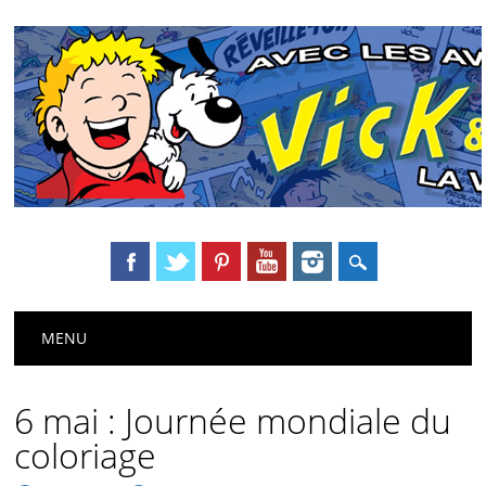
Main menu
Skip
MENU
to
content
6 mai : Journée mondiale du
coloriage