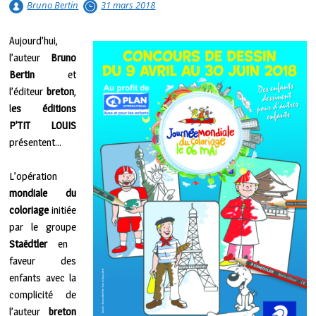
Bruno Bertin
31 mars 2018
Aujourd’hui,
l’auteur
Bruno
Bertin
et
l’éditeur
breton
,
l
es éditions
P’TIT LOUIS
présentent…
L’opération
mondiale du
coloriage
initiée
par le groupe
Staëdtler
en
faveur des
enfants avec la
complicité de
l’auteur
breton