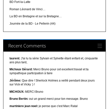
BD Fort-la-Latte
Roman Léonard de Vinci…
La BD en Bretagne et sur la Bretagne…
Journée de la BD - Le Pellerin (44)
Recent Comments
laurent:
J'ai lu la série Sylvain et Sylvette étant enfant et, cinquante
ans plus tard,
Michoux Gérard:
Merci Bruno pour cet excellent travail et ta
sympathique participation à faire
Jérôme:
Que dire ! Sherlock Holmes a veillé pendant deux jours
sur Vick et Vicky :) !
MICHOUX:
MERCI Bruno
Bruno Bertin:
oui un grand merci pour ton message. Bruno
martiniere jean noel:
je pense que c'est Marc Ratal