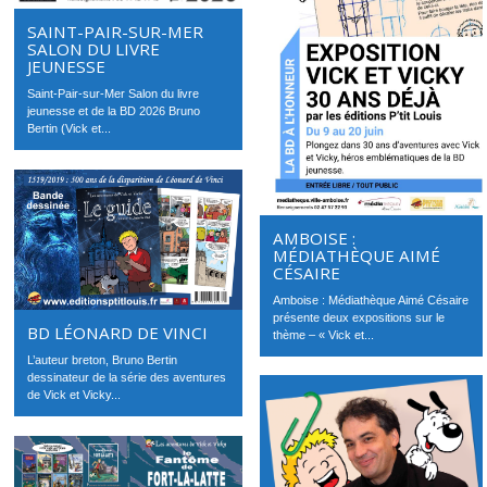
SAINT-PAIR-SUR-MER
SALON DU LIVRE
JEUNESSE
Saint-Pair-sur-Mer Salon du livre
jeunesse et de la BD 2026 Bruno
Bertin (Vick et...
AMBOISE :
MÉDIATHÈQUE AIMÉ
CÉSAIRE
Amboise : Médiathèque Aimé Césaire
présente deux expositions sur le
BD LÉONARD DE VINCI
thème – « Vick et...
L’auteur breton, Bruno Bertin
dessinateur de la série des aventures
de Vick et Vicky...