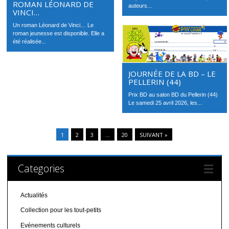
ROMAN LÉONARD DE
auteurs...
VINCI…
Un roman Léonard de Vinci… Le
roman jeunesse est disponible. Elle a
été réalisée...
JOURNÉE DE LA BD – LE
PELLERIN (44)
Prix BD au salon BD du Pellerin (44)
Le samedi 25 avril 2026, les...
1
2
3
…
20
SUIVANT »
Categories
Actualités
Collection pour les tout-petits
Evénements culturels