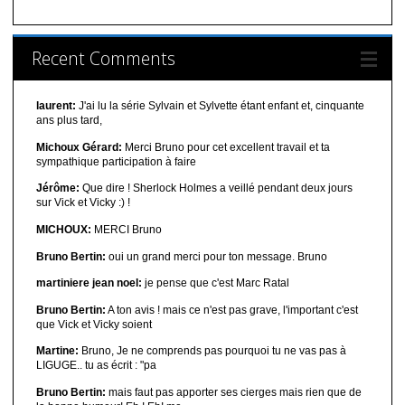
Recent Comments
laurent:
J'ai lu la série Sylvain et Sylvette étant enfant et, cinquante
ans plus tard,
Michoux Gérard:
Merci Bruno pour cet excellent travail et ta
sympathique participation à faire
Jérôme:
Que dire ! Sherlock Holmes a veillé pendant deux jours
sur Vick et Vicky :) !
MICHOUX:
MERCI Bruno
Bruno Bertin:
oui un grand merci pour ton message. Bruno
martiniere jean noel:
je pense que c'est Marc Ratal
Bruno Bertin:
A ton avis ! mais ce n'est pas grave, l'important c'est
que Vick et Vicky soient
Martine:
Bruno, Je ne comprends pas pourquoi tu ne vas pas à
LIGUGE.. tu as écrit : "pa
Bruno Bertin:
mais faut pas apporter ses cierges mais rien que de