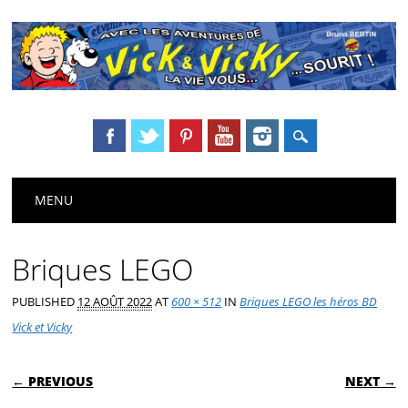
Main menu
Skip
MENU
to
content
Briques LEGO
PUBLISHED
12 AOÛT 2022
AT
600 × 512
IN
Briques LEGO les héros BD
Vick et Vicky
← PREVIOUS
NEXT →